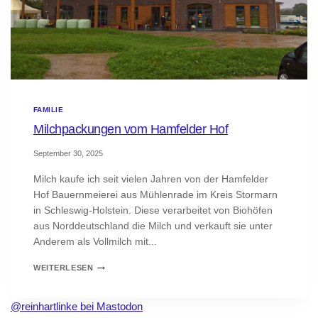
FAMILIE
Milchpackungen vom Hamfelder Hof
September 30, 2025
Milch kaufe ich seit vielen Jahren von der Hamfelder
Hof Bauernmeierei aus Mühlenrade im Kreis Stormarn
in Schleswig-Holstein. Diese verarbeitet von Biohöfen
aus Norddeutschland die Milch und verkauft sie unter
Anderem als Vollmilch mit...
MILCHPACKUNGEN
WEITERLESEN
VOM
HAMFELDER
@reinhartlinke bei Mastodon
HOF